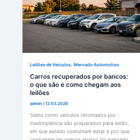
,
Leilões de Veículos
Mercado Automotivo
Carros recuperados por bancos:
o que são e como chegam aos
leilões
admin
/
12.03.2026
Saiba como veículos retomados por
inadimplência são preparados para leilão,
em que estado costumam estar e por que
costumam ter preços abaixo do mercado.